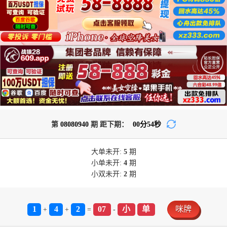
第
08080940
期 距下期：
00
分
53
秒
大单
未开:
5
期
小单
未开:
4
期
小双
未开:
2
期
1
4
2
07
小
单
咪牌
+
+
=
-